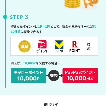
3
STEP
貯まったポイントは
1P＝1円
として、現金や電子マネーなど
約
60種類
に交換できる！
例えば、
10,000P
を交換する場合…
例えば、