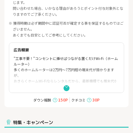
じます。
問い合わせた場合、いかなる理由があろうとポイント付与対象外とな
りますのでご了承ください。
※ 獲得時期は必ず期間中に認証可否が確定する事を保証するものではご
ざいません。
あくまでも目安としてご参考にしてください。
広告概要
"工事不要！"コンセントに挿せばつながる置くだけWi-Fi（ホーム
ルーター）
多くのホームルーターは2万円～7万円程の端末代が掛かります
が、
おきらくホームWi-Fiならレンタルだから、最新機種でも端末代0
円！
月に発生するのは通信料の4620円(税込)のみ！
☆特徴☆
150P
30P
ダウン報酬
クチコミ
・5G対応の高速通信がデータ無制限！
・14日間のお試し期間あり
・縛りなしの契約も可能！短期利用にも是非
・最短即日発送だからすぐ届く！
特集・キャンペーン