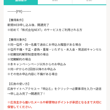
ｰｰｰｰｰｰ[PR]ｰｰｰｰｰｰ
【獲得条件】
新規WEB申し込み後、開通完了
※初めて「株式会社NEXT」のサービスをご利用される方
【獲得対象外】
※同一住所・同一名義で過去にお申込み履歴がある場合
※住所不備・不正・虚偽・重複・いたずら・未入金・発送前キャンセル
※初期契約解除制度使用の場合
※短期解約の場合
※本キャンペーンページ以外からのお申込み
※同一IPからの2回目以降のお申込み
※その他お申込内容に不備がある場合
【広告の使い方】
広告サイトへアクセス→「申込む」をクリック→必要事項を入力→送信
→申し込み完了→開通完了！
※広告主から届いたメールや郵便物はポイントが承認となるまで大切に
保管してください。