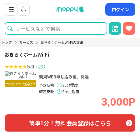
ログイン
トップ
サービス
おきらくホームWi-Fiの詳細
おきらくホームWi-Fi
5.0
（
1件
）
新規WEB申し込み後、開通
ランクアップ対象
予定反映
30分程度
確定反映
2ヶ月程度
3,000P
簡単1分！無料会員登録はこちら